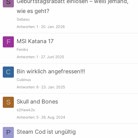
S
Geburtstagsrabatt einlösen – weiß jemand,
wie es geht?
Sebasu
Antworten
1
20. Jan. 2026
F
MSI Katana 17
Feniks
Antworten
1
27. Juni 2025
C
Bin wirklich angefressen!!!
Cubinus
Antworten
6
23. Jan. 2025
S
Skull and Bones
s2Hawk2s
Antworten
5
26. Aug. 2024
P
Steam Cod ist ungültig