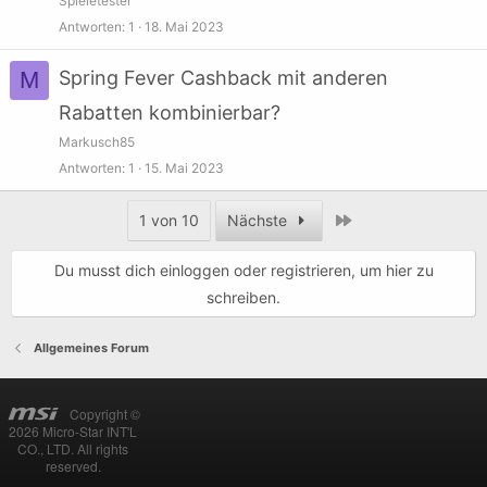
Spieletester
Antworten
1
18. Mai 2023
M
Spring Fever Cashback mit anderen
Rabatten kombinierbar?
Markusch85
Antworten
1
15. Mai 2023
Letzte
1 von 10
Nächste
Du musst dich einloggen oder registrieren, um hier zu
schreiben.
Allgemeines Forum
Copyright ©
2026 Micro-Star INT'L
CO., LTD. All rights
reserved.