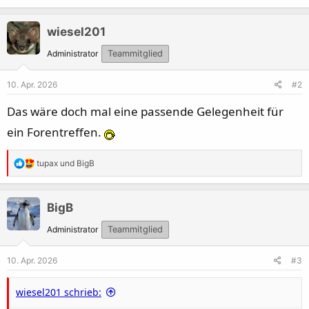
wiesel201
Administrator
Teammitglied
10. Apr. 2026
#2
Das wäre doch mal eine passende Gelegenheit für
ein Forentreffen.
R
tupax
und
BigB
e
a
k
BigB
t
Administrator
Teammitglied
i
o
10. Apr. 2026
#3
n
e
wiesel201 schrieb:
n
: