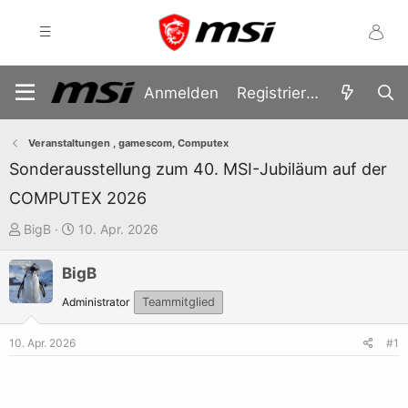
Anmelden
Registrieren
Veranstaltungen , gamescom, Computex
Sonderausstellung zum 40. MSI-Jubiläum auf der
COMPUTEX 2026
E
E
BigB
10. Apr. 2026
r
r
BigB
s
s
t
t
Administrator
Teammitglied
e
e
l
l
10. Apr. 2026
#1
l
l
e
t