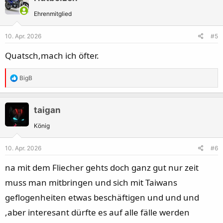
Ehrenmitglied
10. Apr. 2026
#5
Quatsch,mach ich öfter.
R
BigB
e
a
k
taigan
t
König
i
o
10. Apr. 2026
#6
n
e
na mit dem Fliecher gehts doch ganz gut nur zeit
n
muss man mitbringen und sich mit Taiwans
:
geflogenheiten etwas beschäftigen und und und
,aber interesant dürfte es auf alle fälle werden