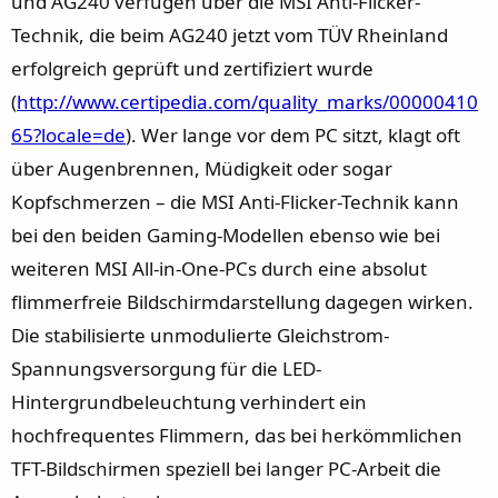
und AG240 verfügen über die MSI Anti-Flicker-
Technik, die beim AG240 jetzt vom TÜV Rheinland
erfolgreich geprüft und zertifiziert wurde
(
http://www.certipedia.com/quality_marks/00000410
65?locale=de
). Wer lange vor dem PC sitzt, klagt oft
über Augenbrennen, Müdigkeit oder sogar
Kopfschmerzen – die MSI Anti-Flicker-Technik kann
bei den beiden Gaming-Modellen ebenso wie bei
weiteren MSI All-in-One-PCs durch eine absolut
flimmerfreie Bildschirmdarstellung dagegen wirken.
Die stabilisierte unmodulierte Gleichstrom-
Spannungsversorgung für die LED-
Hintergrundbeleuchtung verhindert ein
hochfrequentes Flimmern, das bei herkömmlichen
TFT-Bildschirmen speziell bei langer PC-Arbeit die