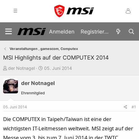
Anmelden
Registrieren
Veranstaltungen , gamescom, Computex
MSI Highlights auf der COMPUTEX 2014
E
E
der Notnagel
05. Juni 2014
r
r
der Notnagel
s
s
t
t
Ehrenmitglied
e
e
l
l
05. Juni 2014
#1
l
l
Die COMPUTEX in Taipeh/Taiwan ist eine der
e
t
wichtigsten IT-Leitmessen weltweit. MSI zeigt auf der
r
a
Messe vom 3. bis zum 7. Juni 2014 in der TWTC
m