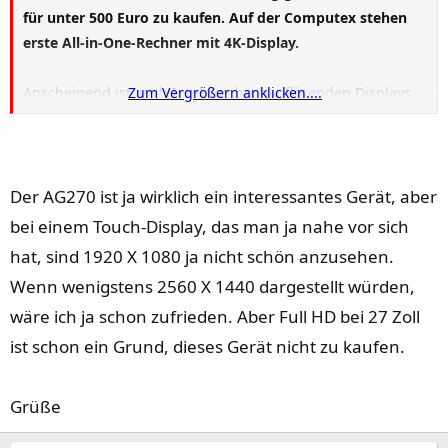
für unter 500 Euro zu kaufen. Auf der Computex stehen
erste All-in-One-Rechner mit 4K-Display.
Anscheinend ist auch Intel von hochauflösenden Displays
Zum Vergrößern anklicken....
begeistert und hat deshalb zusammen mit dem Panel-
Hersteller Samsung eine Initiative gestartet, um den Preis
von Geräten mit Ultra-HD-Auflösung (3840 × 2160 Pixel) zu
senken. Bis Weihnachten soll der Einstiegspreis bei
Der AG270 ist ja wirklich ein interessantes Gerät, aber
Monitoren und All-in-One-PCs mit 23,6 Zoll Bilddiagonale
bei einem Touch-Display, das man ja nahe vor sich
auf 399 US-Dollar beziehungsweise 999 US-Dollar fallen.
hat, sind 1920 X 1080 ja nicht schön anzusehen.
Inklusive der hiesigen Mehrwertsteuer wären das ungefähr
Wenn wenigstens 2560 X 1440 dargestellt würden,
350 beziehungsweise 900 Euro.
wäre ich ja schon zufrieden. Aber Full HD bei 27 Zoll
MSI zeigt die Studie eines Gaming-Rechners mit diesem
ist schon ein Grund, dieses Gerät nicht zu kaufen.
4K-Display und GeForce GTX 860M, hat aber noch keine
Entscheidung über die Fertigung getroffen.
Grüße