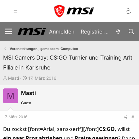
Anmelden
Registrieren
Veranstaltungen , gamescom, Computex
MSI Gamers Day: CS:GO Turnier und Training Arlt
Filiale in Karlsruhe
E
E
Masti
17. März 2016
r
r
Masti
s
s
M
t
t
Guest
e
e
l
l
17. März 2016
#1
l
l
Du zockst [font=Arial, sans-serif]‪[/font]
CS:GO
, willst
e
t
ein paar Pros abziehen
und
Preise gewinnen
? Dann