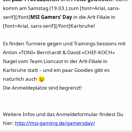
r
a
komm am Samstag (19.03.) zum [font=Arial, sans-
m
serif]‪[/font]
MSI Gamers‘ Day
in die Arlt Filiale in
[font=Arial, sans-serif]‪[/font]Karlsruhe!
Es finden Turniere gegen und Trainings-Sessions mit
Anton »TONI« Bernhardt & David »CHEF-KOCH«
Nagel vom Team Lioncast in der Arlt-Filiale in
Karlsruhe statt – und ein paar Goodies gibt es
natürlich auch
Die Anmeldeplätze sind begrenzt!
Weitere Infos und das Anmeldeformular findest Du
hier:
http://msi-gaming.de/gamersday/