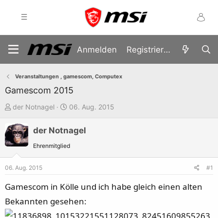
Anmelden
Registrieren
Veranstaltungen , gamescom, Computex
Gamescom 2015
E
E
der Notnagel
06. Aug. 2015
r
r
der Notnagel
s
s
t
t
Ehrenmitglied
e
e
l
l
06. Aug. 2015
#1
l
l
Gamescom in Kölle und ich habe gleich einen alten
e
t
Bekannten gesehen:
r
a
m