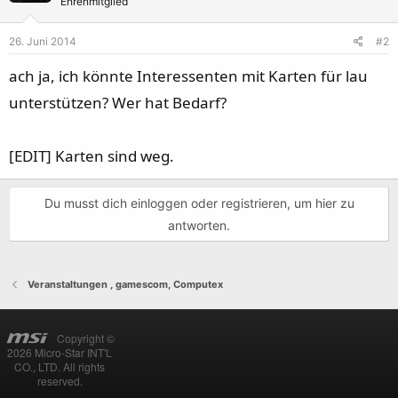
Ehrenmitglied
26. Juni 2014
#2
ach ja, ich könnte Interessenten mit Karten für lau
unterstützen? Wer hat Bedarf?
[EDIT] Karten sind weg.
Du musst dich einloggen oder registrieren, um hier zu
antworten.
Veranstaltungen , gamescom, Computex
Copyright ©
2026 Micro-Star INT'L
CO., LTD. All rights
reserved.