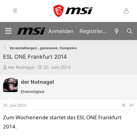
Anmelden
Registrieren
Veranstaltungen , gamescom, Computex
ESL ONE Frankfurt 2014
E
E
der Notnagel
25. Juni 2014
r
r
der Notnagel
s
s
t
t
Ehrenmitglied
e
e
l
l
25. Juni 2014
#1
l
l
Zum Wochenende startet das ESL ONE Frankfurt
e
t
2014.
r
a
m